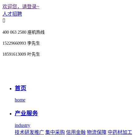
欢迎您，请登录~
人才招聘
400 063 2580 座机热线
15229660993 李先生
18591613009 叶先生
首页
home
产业服务
industry
技术研发推广
集中采购
信用金融
物流保障
中药材加工