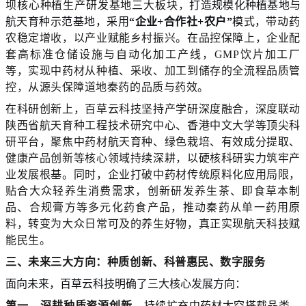
坝核心
种植
生产研发基地三大板块
，
打造
规模化
种植基地与
航天育种示范基地，采用
“企业+合作社+农户”
模式，
带动
药
农稳定增收，以产业赋能乡村振兴。在品控保障上，企业配
套高标准仓储设施与自动化加工产线
，
GMP饮片加工厂
等
，实现中药材从种植、采收、加工到储存的全流程品质管
控，从源头保障道地秦药的品质与药效。
在科研创新上，百草云科技坚持产学研深度融合，深度联动
陕西省航天育种工程技术研究中心、香港中文大学等顶尖科
研平台，聚焦中药材航天育种、绿色栽培、有效成分提取、
健康产品创新等核心领域持续深耕，以硬核科研实力筑牢产
业发展根基。同时，企业打破中药材传统原料化应用局限，
贴合大众轻养生消费需求，创新研发养生茶、即食草本制
品、合规膏方等多元化药食产品，推动秦药从单一药用原
料，转变为大众日常可及的养生好物，真正实现航天科技赋
能民生。
三、
未来三大方向：种质创新、科普惠民、数字服务
面向未来，百草云科技明确了三大核心发展方向：
第一、
深耕种质资源创新
。
持续扩充中药材太空搭载品类，