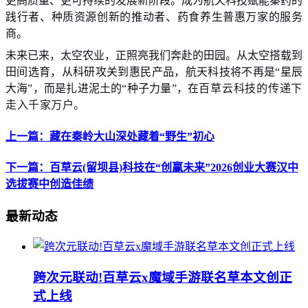
更高质量、更可持续的发展新阶段。
成为
航天科技赋能秦药的
践行者、种质资源创新的推动者、药食养生普惠万家的服务
商。
未来已来，太空农业，正照亮我们奔赴的田园
。
从太空搭载到
田间选育，从科研攻关到惠民产品
，
航天
科技
将不再是
“星辰
大海”，而是扎进泥土的“种子力量”
，
在
百草云科技的传递
下
走入千家万户。
上一篇：藏在秦岭大山深处藏着“野生”初心
下一篇：百草云(留坝县)科技在“创赢未来”2026创业大赛汉中
选拔赛中创造佳绩
最新动态
跨次元联动!百草云x魔域手游联名草本文创正
式上线