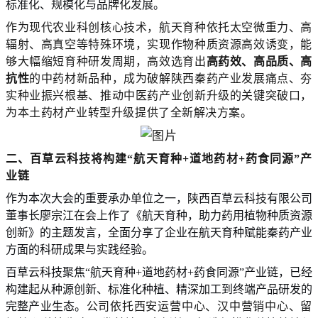
标准化、规模化与品牌化发展。
作为现代农业科创核心技术，航天育种依托太空微重力、高
辐射、高真空等特殊环境，实现作物种质资源高效诱变，能
够大幅缩短育种研发周期，高效选育出
高药效、高品质、高
抗性
的中药材新品种，成为破解陕西秦药产业发展痛点、夯
实种业振兴根基、推动中医药产业创新升级的关键突破口，
为本土药材产业转型升级提供了全新解决方案。
二、
百草云科技
将
构建
“航天育种+道地药材+药食同源”产
业链
作为本次大会的重要承办单位之一，陕西百草云科技有限公司
董事长廖宗江在会上作了《
航天育种，助力药用植物种质资源
创新》的主题发言，全面分享了企业在航天育种赋能秦药产业
方面的科研成果与实践经验。
百草云科技聚焦
“航天育种+道地药材+药食同源”产业链，已经
构建起从种源创新、标准化种植、精深加工到终端产品研发的
完整产业生态。
公司依托西安运营中心、汉中营销中心、留