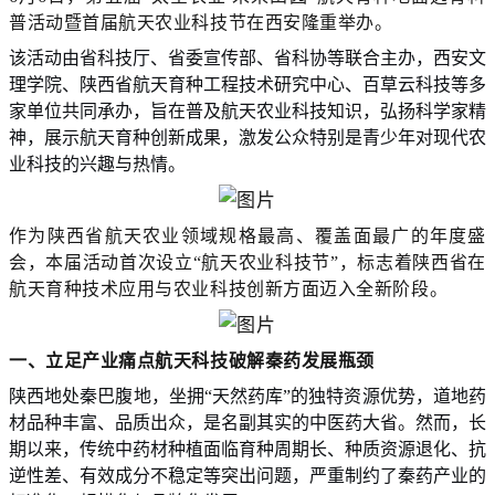
普活动暨首届航天农业科技节在西安隆重举办。
该活动由省科技厅、省委宣传部、省科协等联合主办，西安文
理学院、陕西省航天育种工程技术研究中心、百草云科技等多
家单位共同承办，旨在普及航天农业科技知识，弘扬科学家精
神，展示航天育种创新成果，激发公众特别是青少年对现代农
业科技的兴趣与热情。
作为陕西省航天农业领域规格最高、覆盖面最广的年度盛
会，本届活动首次设立
“航天农业科技节”，标志着陕西省在
航天育种技术应用与农业科技创新方面迈入全新阶段。
一、
立足产业痛点
航天科技破解秦药发展瓶颈
陕西地处秦巴腹地，坐拥
“天然药库”的独特资源优势，道地药
材品种丰富、品质出众，是名副其实的中医药大省。然而，长
期以来，传统中药材种植面临育种周期长、种质资源退化、抗
逆性差、有效成分不稳定等突出问题，严重制约了秦药产业的