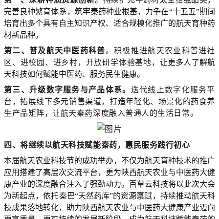
完善良种繁育体系，筑牢秦药种业根基，力争在
“十
五
五
”期间
培育出多个具有自主知识产权、适合规模化推广的航天育种药
材新品种。
第二、
普及航天中医药科普
。
积极推进航天农业科普进社
区、进校园、进乡村，开放研学体验基地，
让更多
人
了解航
天科技如何赋能中医药、服务民生健康。
第三、
升级数字服务与产品体系。
迭代线上数字化服务平
台，拓展线下多元销售渠道，打造年轻化、场景化的药食养
生产品矩阵，让航天秦药深度
融入普通人的生活日常
。
四、
将继续以
航天科技赋能秦药，惠民服务践行初心
本届航天农业科技节的成功举办，不仅为航天育种技术的推广
应用搭建了高层次交流平台，更为陕西航天农业与中医药大健
康产业的深度融合注入了强劲动力。百草云科技将以此次大会
为新起点，依托秦巴
“天然药库”的资源禀赋
，
持续推动航天科
技成果落地转化，助力陕西航天农业与中医药大健康产业迈向