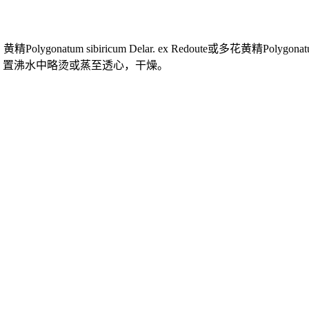
.、黄精Polygonatum sibiricum Delar. ex Redoute或多花黄精
净，置沸水中略烫或蒸至透心，干燥。