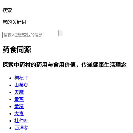
搜索
您的关键词
药食同源
探索中药材的药用与食用价值，传递健康生活理念
枸杞子
山茱萸
天麻
黄芪
黄精
大枣
杜仲叶
西洋参