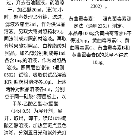
过，弃去石油醚液，药渣晾
2302）。
干，加乙醚20ml，浸泡1小
时，超声处理15分钟，滤过，
黄曲霉毒素： 照真菌毒素测
滤液浓缩至2ml，作为供试品
定法（通则2351）测定。
溶液。另取大枣对照药材2g，
本品每1000g含黄曲霉毒素B不
同法制成对照药材溶液。再取
得过5μg，黄曲霉毒素G、黄
齐墩果酸对照品、白桦脂酸对
曲霉毒素G、黄曲霉毒素B和
照品，加乙醇分别制成每1ml
黄曲霉毒素B的总量不得过
各含1mg的溶液，作为对照品
10μg。
溶液。照薄层色谱法（通则
0502）试验，吸取供试品溶液
和对照药材溶液各10μl、上述
两种对照品溶液各4μl，分别
点于同一硅胶G薄层板上，以
甲苯-乙酸乙酯-冰醋酸
（14:4:0.5）为展开剂，展
开，取出，晾干，喷以10%硫
酸乙醇溶液，加热至斑点显色
清晰，分别置日光和紫外光灯