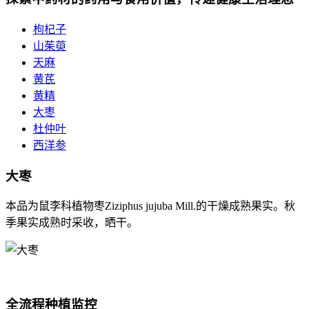
枸杞子
山茱萸
天麻
黄芪
黄精
大枣
杜仲叶
西洋参
大枣
本品为鼠李科植物枣Ziziphus jujuba Mill.的干燥成熟果实。秋
季果实成熟时采收，晒干。
全流程种植监控