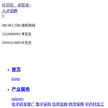
欢迎您，请登录~
人才招聘
400 063 2580 座机热线
15229660993 李先生
18591613009 叶先生
首页
home
产业服务
industry
技术研发推广
集中采购
信用金融
物流保障
中药材加工