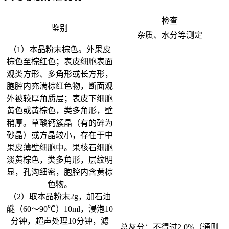
检查
鉴别
杂质、水分等测定
（1）本品粉末棕色。外果皮
棕色至棕红色；表皮细胞表面
观类方形、多角形或长方形，
胞腔内充满棕红色物，断面观
外被较厚角质层；表皮下细胞
黄色或黄棕色，类多角形，壁
稍厚。草酸钙簇晶（有的碎为
砂晶）或方晶较小，存在于中
果皮薄壁细胞中。果核石细胞
淡黄棕色，类多角形，层纹明
显，孔沟细密，胞腔内含黄棕
色物。
（2）取本品粉末2g，加石油
醚（60～90℃）10ml，浸泡10
分钟，超声处理10分钟，滤
总灰分：不得过2.0%（通则